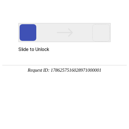
繁體
尊享服务
价格时效
三字代码
代收货款
包装打包
包装打包
提供木架、木箱包装、纸箱包装以及保护膜包装。
更新时
间:2022-11-18 08:01:59
货物打包包装服务是
港邦物流
根据货物需要、为确保
客户货物安全、防止货物在运输过程中出现破损、变
形或丢失，提供的木箱包装、纸箱包装以及保护膜包
装等防潮、防雨、防损等相关货物包装服务。