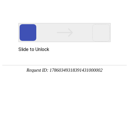
繁體
留言
更新时间:2026-06-02 15:05:52
+
+
+
咨询
5百
浏览
13万
解答
9拾
工作时间09:00至19:00
（非工作时间顺延至下一个工作日的工作时
间），您提交之后我们将会通知对应的业务专员主动回复您，回复方式为
邮件或者电话，如您不想被打扰请注明。
查看隐私说明
友情提示：1、
工作时间内超过2小时未收到回复请您自行选择其他同行
咨询！
2、
我们不运送【电瓶车、活生物、私人零食、药品】等禁运物
品
；3、
20公斤以内物品请直接联系四通一达等各大快递公司！
*